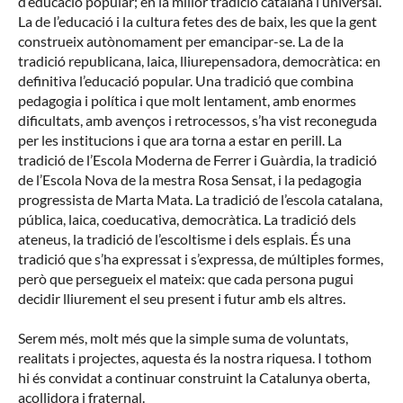
d’educació popular; en la millor tradició catalana i universal.
La de l’educació i la cultura fetes des de baix, les que la gent
construeix autònomament per emancipar-se. La de la
tradició republicana, laica, lliurepensadora, democràtica: en
definitiva l’educació popular. Una tradició que combina
pedagogia i política i que molt lentament, amb enormes
dificultats, amb avenços i retrocessos, s’ha vist reconeguda
per les institucions i que ara torna a estar en perill. La
tradició de l’Escola Moderna de Ferrer i Guàrdia, la tradició
de l’Escola Nova de la mestra Rosa Sensat, i la pedagogia
progressista de Marta Mata. La tradició de l’escola catalana,
pública, laica, coeducativa, democràtica. La tradició dels
ateneus, la tradició de l’escoltisme i dels esplais. És una
tradició que s’ha expressat i s’expressa, de múltiples formes,
però que persegueix el mateix: que cada persona pugui
decidir lliurement el seu present i futur amb els altres.
Serem més, molt més que la simple suma de voluntats,
realitats i projectes, aquesta és la nostra riquesa. I tothom
hi és convidat a continuar construint la Catalunya oberta,
acollidora i fraternal.