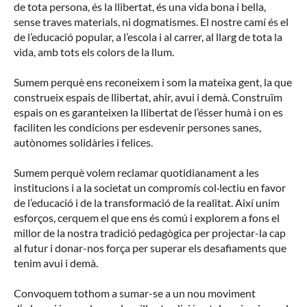
de tota persona, és la llibertat, és una vida bona i bella,
sense traves materials, ni dogmatismes. El nostre camí és el
de l’educació popular, a l’escola i al carrer, al llarg de tota la
vida, amb tots els colors de la llum.
Sumem perquè ens reconeixem i som la mateixa gent, la que
construeix espais de llibertat, ahir, avui i demà. Construïm
espais on es garanteixen la llibertat de l’ésser humà i on es
faciliten les condicions per esdevenir persones sanes,
autònomes solidàries i felices.
Sumem perquè volem reclamar quotidianament a les
institucions i a la societat un compromís col·lectiu en favor
de l’educació i de la transformació de la realitat. Així unim
esforços, cerquem el que ens és comú i explorem a fons el
millor de la nostra tradició pedagògica per projectar-la cap
al futur i donar-nos força per superar els desafiaments que
tenim avui i demà.
Convoquem tothom a sumar-se a un nou moviment