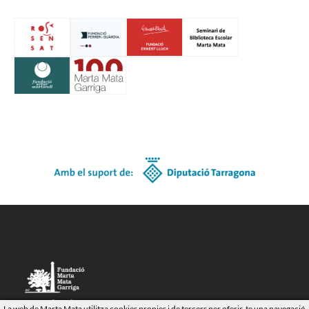
Carrer de Dalt, 6
La web de Marta Mata utilitza cookies propies i de tercers per oferir-te una navegació