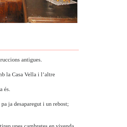
truccions antigues.
b la Casa Vella i l’altre
a és.
e pa ja desaparegut i un rebost;
ertiren unes cambretes en vivenda