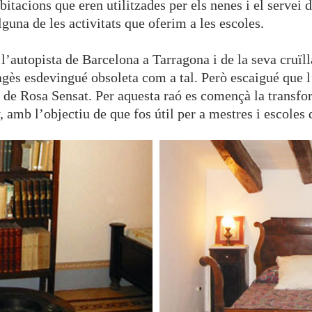
itacions que eren utilitzades per els nenes i el servei d
lguna de les activitats que oferim a les escoles.
 l’autopista de Barcelona a Tarragona i de la seva cruïll
agès esdevingué obsoleta com a tal. Però escaigué que l
s de Rosa Sensat. Per aquesta raó es començà la transfo
, amb l’objectiu de que fos útil per a mestres i escoles 