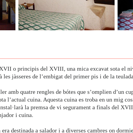
XVII o principis del XVIII, una mica excavat sota el niv
à les jàsseres de l’embigat del primer pis i de la teulada
ler amb quatre rengles de bótes que s’omplien d’un cup 
sota l’actual cuina. Aquesta cuina es troba en un mig co
nstal·larà la premsa de vi segurament a finals del XVII
jador i cuina.
a era destinada a salador i a diverses cambres on dormi