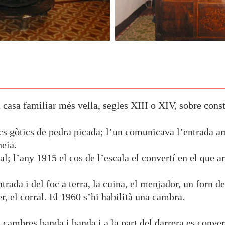
a casa familiar més vella, segles XIII o XIV, sobre cons
cs gòtics de pedra picada; l’un comunicava l’entrada am
eia.
al; l’any 1915 el cos de l’escala el convertí en el que ar
trada i del foc a terra, la cuina, el menjador, un forn d
r, el corral. El 1960 s’hi habilità una cambra.
s cambres banda i banda i a la part del darrera es conv